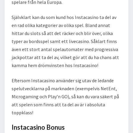
spelare från hela Europa.
Självklart kan du som kund hos Instacasino ta del av
en rad olika kategorier av olika spel. Bland annat
hittar du slots så att det räcker och blir över, olika
typer av bordsspel samt ett livecasino. Såklart finns
även ett stort antal spelautomater med progressiva
jackpottar att ta del av, vilket gör att du ha chans att
kamma hem drömvinsten hos Instacasino!
Eftersom Instacasino använder sig utav de ledande
spelutvecklarna på marknaden (exempelvis NetEnt,
Microgaming och Play’n GO), så kan du vara säkert på
att spelen som finns att ta del av är i absoluta
toppklass!
Instacasino Bonus