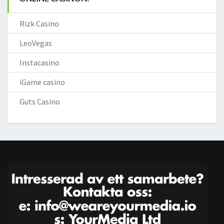
Rizk Casino
LeoVegas
Instacasino
iGame casino
Guts Casino