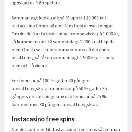
uppskattat från spelare.
Sammanlagt kan du alltså få upp till 10 000 kr i
Instacasino bonus på dina fem första insättningar.
Om du din första insättning exempelvis är på 1 000 kr,
så kommer du att få sammanlagt 2 000 kr att spela
med. Om du sätter in samma summa på din andra
insättning, så får du sammanlagt 1 500 kr att spela
med och så vidare.
För bonusar på 100 % gäller 40 gångers
omsättningskrav, för bonusar på 50 % gäller 35
gångers omsättningskrav och bonusar på 25 %
kommer med 30 gångers omsättningskrav.
Instacasino free spins
När det kommer till Instacasino free spins så har man