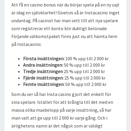
Att få en casino bonus när du börjar spela på en ny sajt
är idag en självklarhet! Givetvis så är Instacasino inget
undantag. På casinot har man sett till att nya spelare
som registrerar ett konto blir duktigt belönade.
Följande välkomstpaket finns just nu att hämta hem
på Instacasino:
Första insättningen:
100 % upp till 2 000 kr
Andra insättningen:
50 % upp till 2 000 kr
Tredje insättningen
25 % upp till 2 000 kr
Fjärde insättningen:
25 % upp till 2 000 kr
Femte insättningen:
50 % upp till 2 000 kr
Som du ser så har Insta casino gjort det enkelt för
sina spelare. Istället för att krångla till det med en
massa olika maxbelopp på varje insättning, så har
man valt att ge upp till 2 000 kr varje gång. Och i
ärlighetens namn är det något som är väldigt