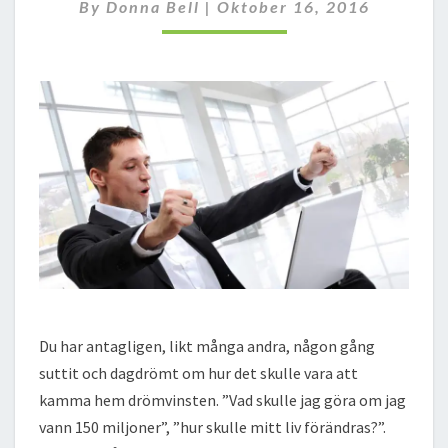
By
Donna Bell
|
Oktober 16, 2016
Du har antagligen, likt många andra, någon gång
suttit och dagdrömt om hur det skulle vara att
kamma hem drömvinsten. ”Vad skulle jag göra om jag
vann 150 miljoner”, ”hur skulle mitt liv förändras?”.