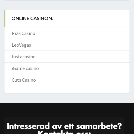
ONLINE CASINON:
Rizk Casino
LeoVegas
Instacasino
iGame casino
Guts Casino