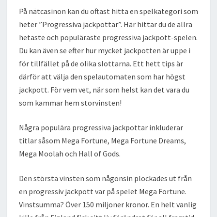
På nätcasinon kan du oftast hitta en spelkategori som
heter ”Progressiva jackpottar”. Här hittar du de allra
hetaste och populäraste progressiva jackpott-spelen.
Du kan även se efter hur mycket jackpotten är uppe i
för tillfället på de olika slottarna. Ett hett tips är
därför att välja den spelautomaten som har högst
jackpott. För vem vet, när som helst kan det vara du
som kammar hem storvinsten!
Några populära progressiva jackpottar inkluderar
titlar såsom Mega Fortune, Mega Fortune Dreams,
Mega Moolah och Hall of Gods.
Den största vinsten som någonsin plockades ut från
en progressiv jackpott var på spelet Mega Fortune.
Vinstsumma? Över 150 miljoner kronor. En helt vanlig