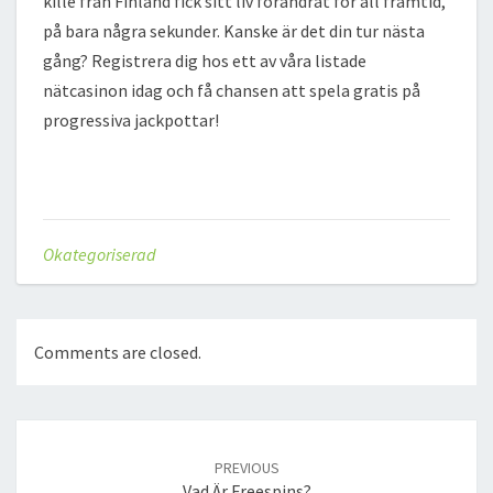
kille från Finland fick sitt liv förändrat för all framtid,
på bara några sekunder. Kanske är det din tur nästa
gång? Registrera dig hos ett av våra listade
nätcasinon idag och få chansen att spela gratis på
progressiva jackpottar!
Okategoriserad
Comments are closed.
Post
navigation
PREVIOUS
Vad Är Freespins?