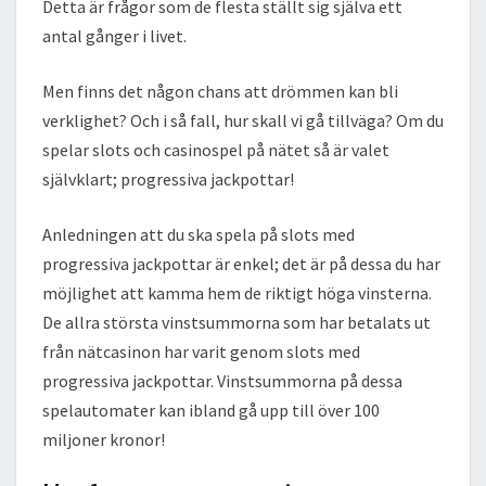
Detta är frågor som de flesta ställt sig själva ett
antal gånger i livet.
Men finns det någon chans att drömmen kan bli
verklighet? Och i så fall, hur skall vi gå tillväga? Om du
spelar slots och casinospel på nätet så är valet
självklart; progressiva jackpottar!
Anledningen att du ska spela på slots med
progressiva jackpottar är enkel; det är på dessa du har
möjlighet att kamma hem de riktigt höga vinsterna.
De allra största vinstsummorna som har betalats ut
från nätcasinon har varit genom slots med
progressiva jackpottar. Vinstsummorna på dessa
spelautomater kan ibland gå upp till över 100
miljoner kronor!