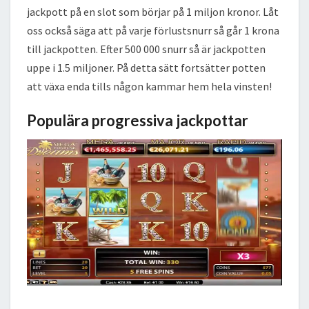
jackpott på en slot som börjar på 1 miljon kronor. Låt
oss också säga att på varje förlustsnurr så går 1 krona
till jackpotten. Efter 500 000 snurr så är jackpotten
uppe i 1.5 miljoner. På detta sätt fortsätter potten
att växa enda tills någon kammar hem hela vinsten!
Populära progressiva jackpottar