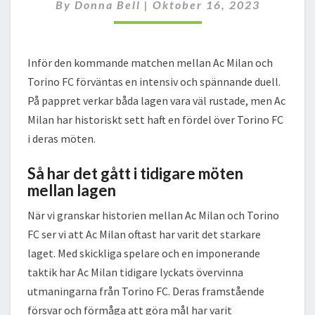
FC
By
Donna Bell
|
Oktober 16, 2023
LAGUPPSTÄLLNING
Inför den kommande matchen mellan Ac Milan och
Torino FC förväntas en intensiv och spännande duell.
På pappret verkar båda lagen vara väl rustade, men Ac
Milan har historiskt sett haft en fördel över Torino FC
i deras möten.
Så har det gått i tidigare möten
mellan lagen
När vi granskar historien mellan Ac Milan och Torino
FC ser vi att Ac Milan oftast har varit det starkare
laget. Med skickliga spelare och en imponerande
taktik har Ac Milan tidigare lyckats övervinna
utmaningarna från Torino FC. Deras framstående
försvar och förmåga att göra mål har varit