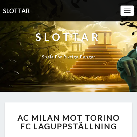
SLOTTAR
Togg
Navi
SLOTTAR
Spela För Riktiga Pengar
AC
AC MILAN MOT TORINO
MILAN
MOT
FC LAGUPPSTÄLLNING
TORINO