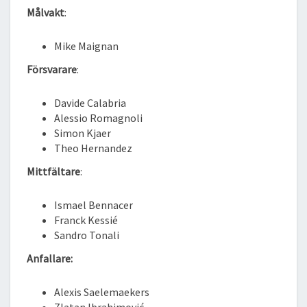
Målvakt
:
Mike Maignan
Försvarare
:
Davide Calabria
Alessio Romagnoli
Simon Kjaer
Theo Hernandez
Mittfältare
:
Ismael Bennacer
Franck Kessié
Sandro Tonali
Anfallare:
Alexis Saelemaekers
Zlatan Ibrahimović