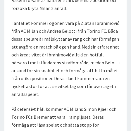
Baselli förväntas hålla en stark defensiv position och
försöka bryta Milan’s anfall.
I anfallet kommer ögonen vara på Zlatan Ibrahimović
från AC Milan och Andrea Belotti från Torino FC. Båda
dessa spelare är målskyttar av rang och har förmågan
att avgöra en match på egen hand. Med sin erfarenhet
och kreativitet är Ibrahimović alltid en hotfull
närvaro i motståndarens straffområde, medan Belotti
är känd för sin snabbhet och förmåga att hitta målet
från olika positioner. Deras duell kommer vara en
nyckelfaktor för att se vilket lag som får övertaget i
anfallsspelet.
På defensivt håll kommer AC Milans Simon Kjaer och
Torino FCs Bremer att vara i rampljuset. Deras
förmåga att läsa spelet och sätta stopp för