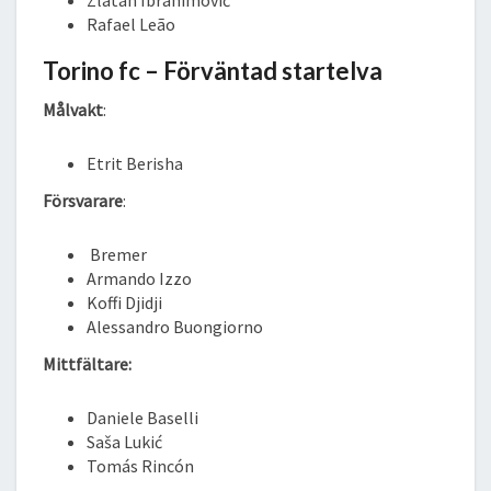
Rafael Leão
Torino fc – Förväntad startelva
Målvakt
:
Etrit Berisha
Försvarare
:
Bremer
Armando Izzo
Koffi Djidji
Alessandro Buongiorno
Mittfältare:
Daniele Baselli
Saša Lukić
Tomás Rincón