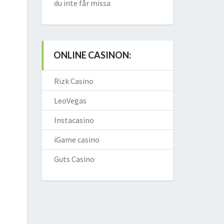
du inte får missa
ONLINE CASINON:
Rizk Casino
LeoVegas
Instacasino
iGame casino
Guts Casino