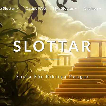
a Slottar
Casino FAQ
Nya Slottar
Casinon
SLOTTAR
Spela För Riktiga Pengar