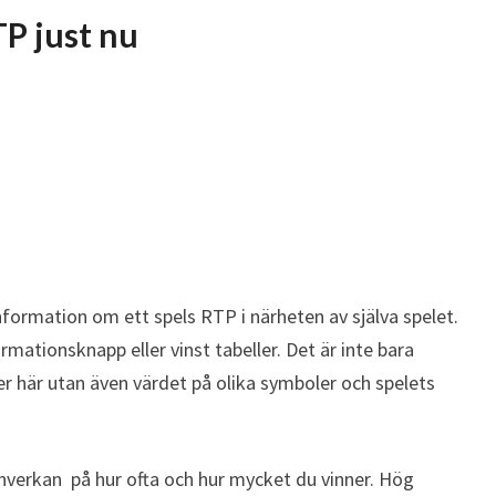
P just nu
nformation om ett spels RTP i närheten av själva spelet.
rmationsknapp eller vinst tabeller. Det är inte bara
r här utan även värdet på olika symboler och spelets
 inverkan på hur ofta och hur mycket du vinner. Hög