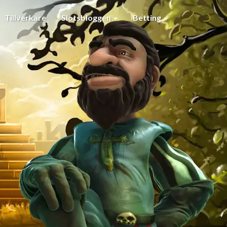
Tillverkare
Slotsbloggen
Betting