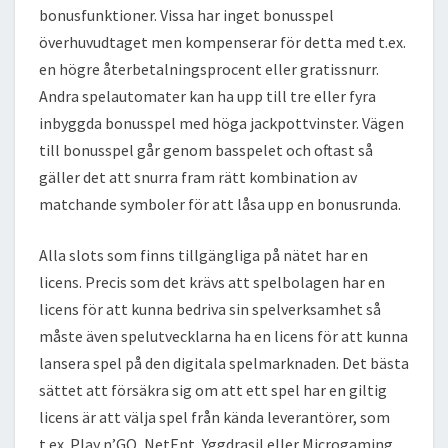
bonusfunktioner. Vissa har inget bonusspel
överhuvudtaget men kompenserar för detta med t.ex.
en högre återbetalningsprocent eller gratissnurr.
Andra spelautomater kan ha upp till tre eller fyra
inbyggda bonusspel med höga jackpottvinster. Vägen
till bonusspel går genom basspelet och oftast så
gäller det att snurra fram rätt kombination av
matchande symboler för att låsa upp en bonusrunda.
Alla slots som finns tillgängliga på nätet har en
licens. Precis som det krävs att spelbolagen har en
licens för att kunna bedriva sin spelverksamhet så
måste även spelutvecklarna ha en licens för att kunna
lansera spel på den digitala spelmarknaden. Det bästa
sättet att försäkra sig om att ett spel har en giltig
licens är att välja spel från kända leverantörer, som
t.ex. Play n’GO, NetEnt, Yggdrasil eller Microgaming.